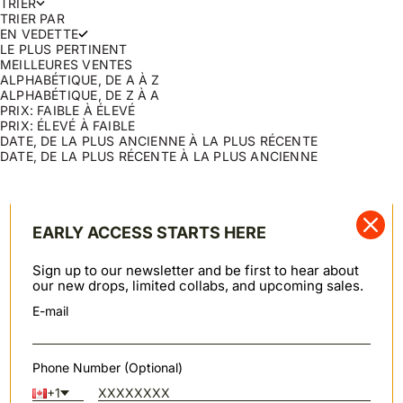
TRIER
TRIER PAR
EN VEDETTE
LE PLUS PERTINENT
MEILLEURES VENTES
ALPHABÉTIQUE, DE A À Z
ALPHABÉTIQUE, DE Z À A
PRIX: FAIBLE À ÉLEVÉ
PRIX: ÉLEVÉ À FAIBLE
DATE, DE LA PLUS ANCIENNE À LA PLUS RÉCENTE
DATE, DE LA PLUS RÉCENTE À LA PLUS ANCIENNE
Swipe horizontally to view the second product image
Swipe horizontally to view th
"SLIM CREW"
FEMMES
Choisir les options
Doubleface vintage - Bleu Marine
"Smart Crew" - Molleton - Brun
Prix de vente
Prix de vente
$99.00 USD
$114.00 USD
EARLY ACCESS STARTS HERE
Swipe horizontally to view the second product image
Swipe horizontally to view th
FEMMES
FEMME
Sign up to our newsletter and be first to hear about
"Smart Crew" - Molleton - Noir
"Weekend Crew" - Doubleface vintage - Bleu Marine
our new drops, limited collabs, and upcoming sales.
Prix de vente
Prix de vente
$114.00 USD
$99.00 USD
E-mail
Swipe horizontally to view the second product image
Swipe horizontally to view th
FEMME
"SLIM CREW"
Choisir les options
Weekend Crew - Vintage Doubleface - Charbon
Doubleface vintage - Gris
Phone Number (Optional)
Prix de vente
Prix de vente
$99.00 USD
$99.00 USD
+1
Swipe horizontally to view the second product image
Swipe horizontally to view th