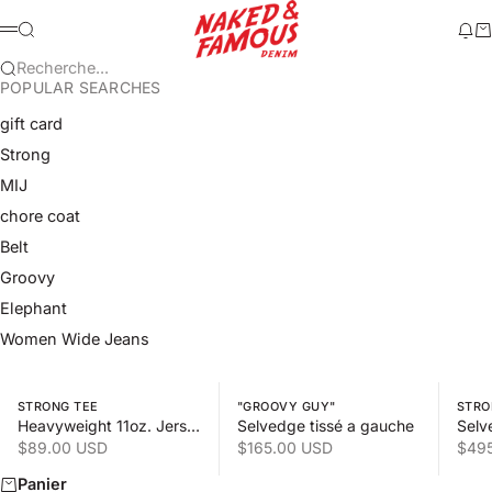
Passer au contenu
Naked & Famous Denim
Recherche
Mod
Pa
Menu
Recherche...
POPULAR SEARCHES
gift card
Strong
MIJ
chore coat
Belt
Groovy
Elephant
Women Wide Jeans
Swipe horizontally to view the second product image
Swipe horizontally to view the s
Swipe 
STRONG TEE
"GROOVY GUY"
STRO
Heavyweight 11oz. Jersey
Selvedge tissé a gauche
Selv
Prix de vente
Prix de vente
Prix
$89.00 USD
$165.00 USD
$49
Panier