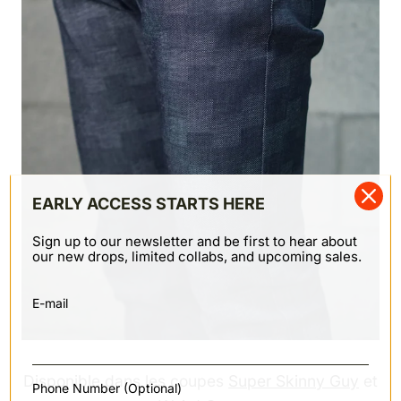
EARLY ACCESS STARTS HERE
Sign up to our newsletter and be first to hear about
our new drops, limited collabs, and upcoming sales.
E-mail
Disponible dans les coupes
Super Skinny Guy
et
Phone Number (Optional)