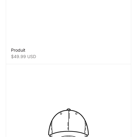
Produit
Prix de vente
$49.99 USD