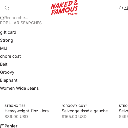
Passer au contenu
Naked & Famous Denim
Recherche
Mod
Pa
Menu
Recherche...
POPULAR SEARCHES
gift card
Strong
MIJ
chore coat
Belt
Groovy
Elephant
Women Wide Jeans
Swipe horizontally to view the second product image
Swipe horizontally to view the s
Swipe 
STRONG TEE
"GROOVY GUY"
STRO
Heavyweight 11oz. Jersey
Selvedge tissé a gauche
Selv
Prix de vente
Prix de vente
Prix
$89.00 USD
$165.00 USD
$49
Panier